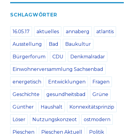
SCHLAGWÖRTER
16.05.17
aktuelles
annaberg
atlantis
Ausstellung
Bad
Baukultur
Bürgerforum
CDU
Denkmalradar
Einwohnerversammlung Sachsenbad
energetisch
Entwicklungen
Fragen
Geschichte
gesundheitsbad
Grüne
Günther
Haushalt
Konnexitätsprinzip
Löser
Nutzungskonzeot
ostmodern
Pieschen
Pieschen Aktuell
Politik