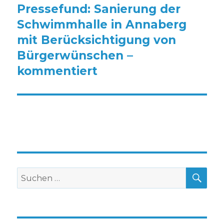
Pressefund: Sanierung der
Nächster
Beitrag:
Schwimmhalle in Annaberg
mit Berücksichtigung von
Bürgerwünschen –
kommentiert
SU
Suche
nach: