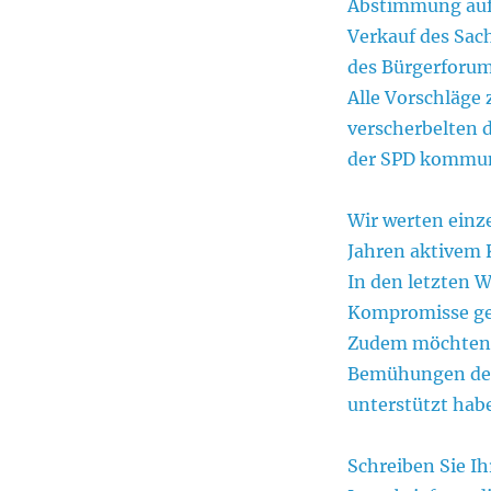
Abstimmung auf 
Verkauf des Sac
des Bürgerforum
Alle Vorschläge
verscherbelten d
der SPD kommuna
Wir werten einze
Jahren aktivem 
In den letzten
Kompromisse ges
Zudem möchten wi
Bemühungen der 
unterstützt hab
Schreiben Sie I