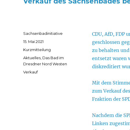
Verkauf des Sachsenbades be
Autor
Sachsenbadinitiative
CDU, AfD, FDP u
Veröffentlicht
15. Mai 2021
geschlossen geg
am
Format
Kurzmitteilung
zu behalten und
Kategorien
Aktuelles
,
Das Bad im
entsetzt waren w
Dresdner Nord Westen
diskreditiert wu
Schlagwörter
Verkauf
Mit dem Stimmen
zum Verkauf des
Fraktion der SPD
Nachdem die SP
Linken zugestim