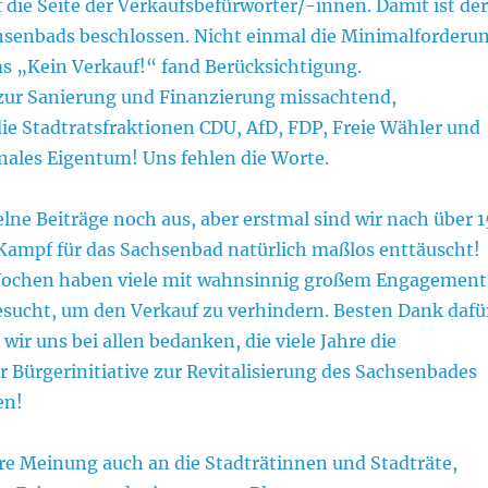
die Seite der Verkaufsbefürworter/-innen. Damit ist der
hsenbads beschlossen. Nicht einmal die Minimalforderu
s „Kein Verkauf!“ fand Berücksichtigung.
 zur Sanierung und Finanzierung missachtend,
ie Stadtratsfraktionen CDU, AfD, FDP, Freie Wähler und
les Eigentum! Uns fehlen die Worte.
lne Beiträge noch aus, aber erstmal sind wir nach über 1
Kampf für das Sachsenbad natürlich maßlos enttäuscht!
 Wochen haben viele mit wahnsinnig großem Engagement
ucht, um den Verkauf zu verhindern. Besten Dank dafü
r uns bei allen bedanken, die viele Jahre die
Bürgerinitiative zur Revitalisierung des Sachsenbades
en!
hre Meinung auch an die Stadträtinnen und Stadträte,