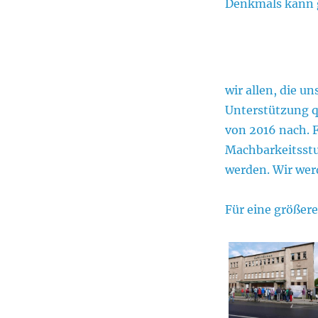
Denkmals kann 
Tag
des
offenen
Denkmals
–
mit
wir allen, die u
Fotostrecke
Unterstützung qu
von 2016 nach. F
Machbarkeitsstu
werden. Wir wer
Für eine größere