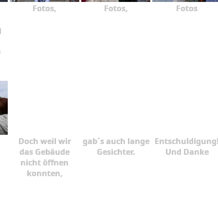
Fotos,
Fotos,
Fotos
g
n
Doch weil wir
gab´s auch lange
Entschuldigung
das Gebäude
Gesichter.
Und Danke
nicht öffnen
konnten,