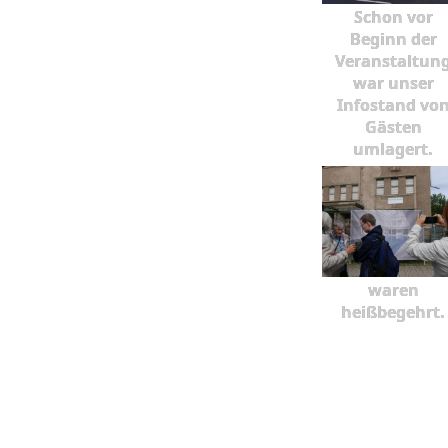
Schon vor
Beginn der
Veranstaltun
war unser
Infostand vo
Gästen
umlagert.
waren
heißbegehrt.