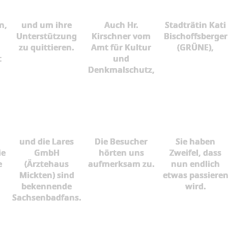
n,
und um ihre
Auch Hr.
Stadträtin Kati
Unterstützung
Kirschner vom
Bischoffsberger
zu quittieren.
Amt für Kultur
(GRÜNE),
t
und
Denkmalschutz,
und die Lares
Die Besucher
Sie haben
ie
GmbH
hörten uns
Zweifel, dass
e
(Ärztehaus
aufmerksam zu.
nun endlich
Mickten) sind
etwas passiere
bekennende
wird.
Sachsenbadfans.