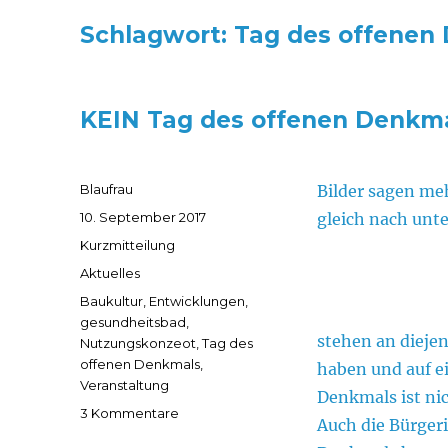
Schlagwort:
Tag des offenen
KEIN Tag des offenen Denkma
Autor
Blaufrau
Bilder sagen meh
Veröffentlicht
10. September 2017
gleich nach unte
am
Format
Kurzmitteilung
Kategorien
Aktuelles
Schlagwörter
Baukultur
,
Entwicklungen
,
gesundheitsbad
,
stehen an diejeni
Nutzungskonzeot
,
Tag des
offenen Denkmals
,
haben und auf e
Veranstaltung
Denkmals ist nic
zu
3 Kommentare
Auch die Bürger
KEIN