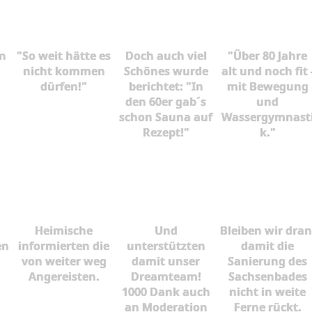
n
"So weit hätte es
Doch auch viel
"Über 80 Jahre
nicht kommen
Schönes wurde
alt und noch fit 
dürfen!"
berichtet: "In
mit Bewegung
den 60er gab´s
und
schon Sauna auf
Wassergymnast
Rezept!"
k."
Heimische
Und
Bleiben wir dran
en
informierten die
unterstützten
damit die
von weiter weg
damit unser
Sanierung des
Angereisten.
Dreamteam!
Sachsenbades
1000 Dank auch
nicht in weite
an Moderation
Ferne rückt.