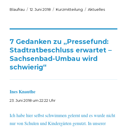
Autor
Veröffentlicht
Format
Kategorien
Blaufrau
12. Juni 2018
Kurzmitteilung
Aktuelles
am
7 Gedanken zu „Pressefund:
Stadtratbeschluss erwartet –
Sachsenbad-Umbau wird
schwierig“
Ines Knauthe
sagt:
23. Juni 2018 um 22:22 Uhr
Ich habe hier selbst schwimmen gelernt und es wurde nicht
nur von Schulen und Kindergärten genutzt. In unserer