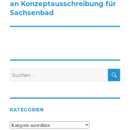
an Konzeptausschreibung für
Sachsenbad
SU
Suche
nach:
KATEGORIEN
Kategorien