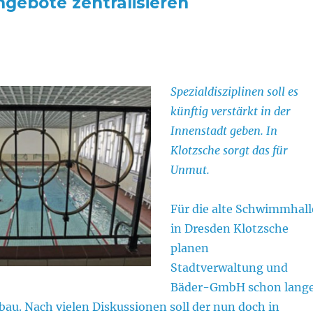
ngebote zentralisieren
Spezialdisziplinen soll es
künftig verstärkt in der
Innenstadt geben. In
Klotzsche sorgt das für
Unmut.
Für die alte Schwimmhall
in Dresden Klotzsche
planen
Stadtverwaltung und
Bäder-GmbH schon lang
au. Nach vielen Diskussionen soll der nun doch in