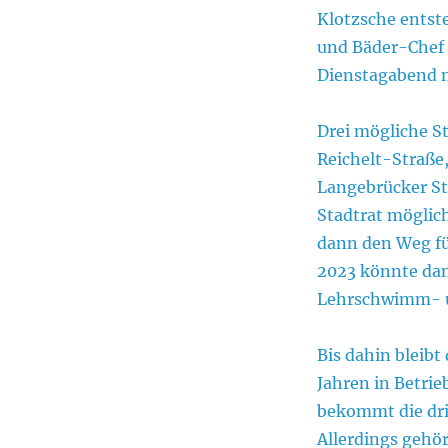
Klotzsche entst
und Bäder-Chef 
Dienstagabend n
Drei mögliche S
Reichelt-Straße
Langebrücker Str
Stadtrat möglic
dann den Weg fü
2023 könnte da
Lehrschwimm- u
Bis dahin bleibt
Jahren in Betrie
bekommt die dri
Allerdings gehö