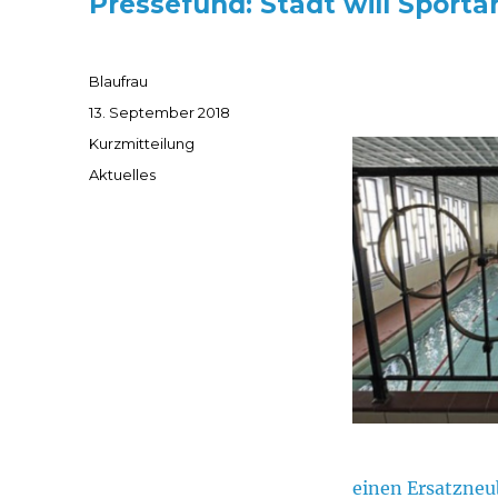
Pressefund: Stadt will Sporta
Autor
Blaufrau
Veröffentlicht
13. September 2018
am
Format
Kurzmitteilung
Kategorien
Aktuelles
einen Ersatzneub