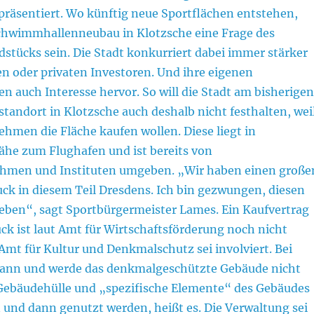
präsentiert. Wo künftig neue Sportflächen entstehen,
chwimmhallenneubau in Klotzsche eine Frage des
stücks sein. Die Stadt konkurriert dabei immer stärker
 oder privaten Investoren. Und ihre eigenen
n auch Interesse hervor. So will die Stadt am bisherigen
andort in Klotzsche auch deshalb nicht festhalten, wei
hmen die Fläche kaufen wollen. Diese liegt in
ähe zum Flughafen und ist bereits von
ehmen und Instituten umgeben. „Wir haben einen große
ck in diesem Teil Dresdens. Ich bin gezwungen, diesen
eben“, sagt Sportbürgermeister Lames. Ein Kaufvertrag
ck ist laut Amt für Wirtschaftsförderung noch nicht
Amt für Kultur und Denkmalschutz sei involviert. Bei
kann und werde das denkmalgeschützte Gebäude nicht
 Gebäudehülle und „spezifische Elemente“ des Gebäudes
 und dann genutzt werden, heißt es. Die Verwaltung sei