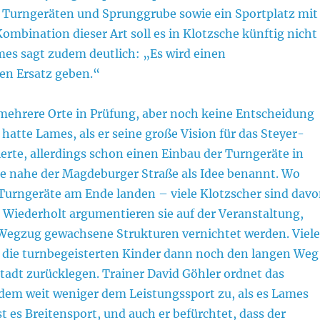
 Turngeräten und Sprunggrube sowie ein Sportplatz mit
ombination dieser Art soll es in Klotzsche künftig nicht
es sagt zudem deutlich: „Es wird einen
hen Ersatz geben.“
 mehrere Orte in Prüfung, aber noch keine Entscheidung
i hatte Lames, als er seine große Vision für das Steyer-
erte, allerdings schon einen Einbau der Turngeräte in
le nahe der Magdeburger Straße als Idee benannt. Wo
Turngeräte am Ende landen – viele Klotzscher sind dav
. Wiederholt argumentieren sie auf der Veranstaltung,
Wegzug gewachsene Strukturen vernichtet werden. Viele
s die turnbegeisterten Kinder dann noch den langen Weg
stadt zurücklegen. Trainer David Göhler ordnet das
em weit weniger dem Leistungssport zu, als es Lames
st es Breitensport, und auch er befürchtet, dass der