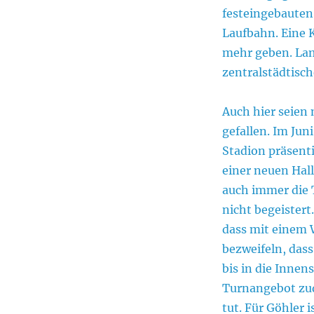
festeingebauten
Laufbahn. Eine K
mehr geben. Lam
zentralstädtisc
Auch hier seien
gefallen. Im Jun
Stadion präsenti
einer neuen Hal
auch immer die 
nicht begeistert
dass mit einem 
bezweifeln, das
bis in die Innen
Turnangebot zud
tut. Für Göhler i