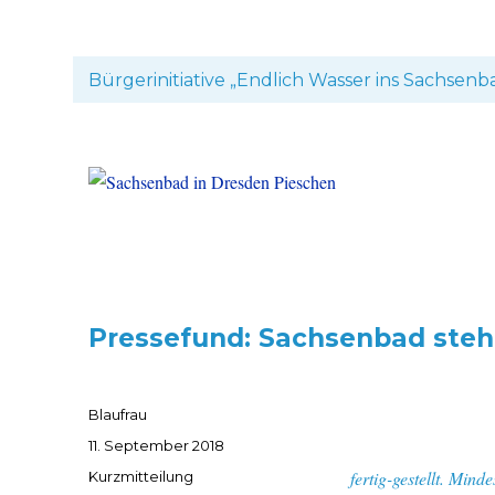
Bürgerinitiative „Endlich Wasser ins Sachsenb
Pressefund: Sachsenbad steh
Autor
Blaufrau
Veröffentlicht
11. September 2018
am
Format
fertig-gestellt. Min
Kurzmitteilung