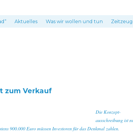
ad“
Aktuelles
Was wir wollen und tun
Zeitzeug
t zum Verkauf
Die Konzept-
ausschreibung ist n
destens 900.000 Euro müssen Investoren für das Denkmal zahlen.