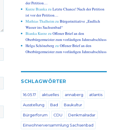
der Petition…
Kurze Bianka
zu
Letzte Chance! Nach der Petition
ist vor der Petition…
Mathias Thalheim
zu
Bürgerinitiative „Endlich
Wasser ins Sachsenbad“
Bianka Kurze
zu
Offener Brief an den
Oberbürgermeister zum vorläufigen Jahresabschluss
Helga Schöneberg
zu
Offener Brief an den
Oberbürgermeister zum vorläufigen Jahresabschluss
SCHLAGWÖRTER
16.05.17
aktuelles
annaberg
atlantis
Ausstellung
Bad
Baukultur
Bürgerforum
CDU
Denkmalradar
Einwohnerversammlung Sachsenbad