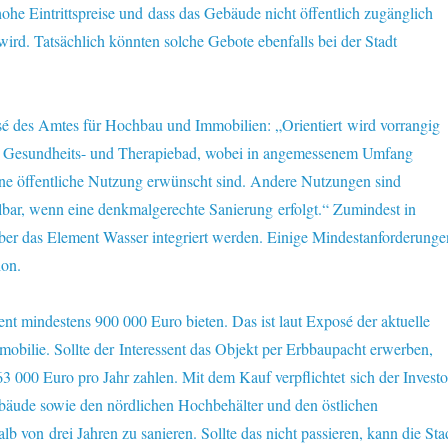
 hohe Eintrittspreise und dass das Gebäude nicht öffentlich zugänglich
wird. Tatsächlich könnten solche Gebote ebenfalls bei der Stadt
sé des Amtes für Hochbau und Immobilien: „Orientiert wird vorrangig
s Gesundheits- und Therapiebad, wobei in angemessenem Umfang
ine öffentliche Nutzung erwünscht sind. Andere Nutzungen sind
llbar, wenn eine denkmalgerechte Sanierung erfolgt.“ Zumindest in
aber das Element Wasser integriert werden. Einige Mindestanforderunge
hon.
ent mindestens 900 000 Euro bieten. Das ist laut Exposé der aktuelle
obilie. Sollte der Interessent das Objekt per Erbbaupacht erwerben,
3 000 Euro pro Jahr zahlen. Mit dem Kauf verpflichtet sich der Investo
äude sowie den nördlichen Hochbehälter und den östlichen
b von drei Jahren zu sanieren. Sollte das nicht passieren, kann die Sta