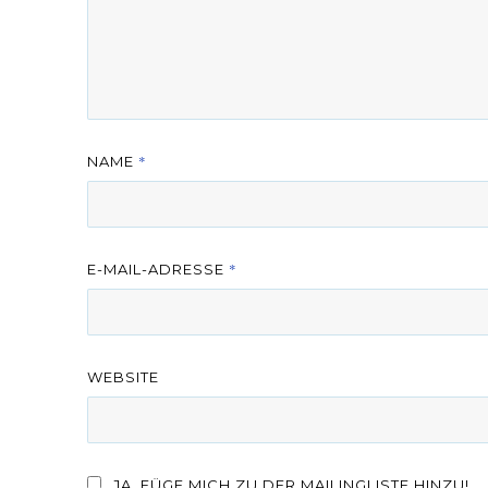
*
NAME
*
E-MAIL-ADRESSE
WEBSITE
JA, FÜGE MICH ZU DER MAILINGLISTE HINZU!