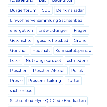
Ausstellung
Bad
Baukultur
Bürgerforum
CDU
Denkmalradar
Einwohnerversammlung Sachsenbad
energetisch
Entwicklungen
Fragen
Geschichte
gesundheitsbad
Grüne
Günther
Haushalt
Konnexitätsprinzip
Löser
Nutzungskonzeot
ostmodern
Pieschen
Pieschen Aktuell
Politik
Presse
Pressemitteilung
Rütter
sachsenbad
Sachsenbad Flyer QR-Code Briefkasten