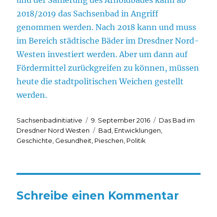
2018/2019 das Sachsenbad in Angriff
genommen werden. Nach 2018 kann und muss
im Bereich städtische Bäder im Dresdner Nord-
Westen investiert werden. Aber um dann auf
Fördermittel zurückgreifen zu können, müssen
heute die stadtpolitischen Weichen gestellt
werden.
Autor
Veröffentlicht
Kategorien
Sachsenbadinitiative
9. September 2016
Das Bad im
am
Schlagwörter
Dresdner Nord Westen
Bad
,
Entwicklungen
,
Geschichte
,
Gesundheit
,
Pieschen
,
Politik
Schreibe einen Kommentar