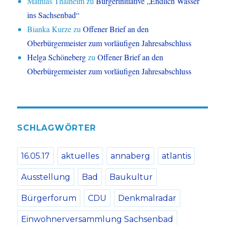
Mathias Thalheim
zu
Bürgerinitiative „Endlich Wasser
ins Sachsenbad“
Bianka Kurze
zu
Offener Brief an den
Oberbürgermeister zum vorläufigen Jahresabschluss
Helga Schöneberg
zu
Offener Brief an den
Oberbürgermeister zum vorläufigen Jahresabschluss
SCHLAGWÖRTER
16.05.17
aktuelles
annaberg
atlantis
Ausstellung
Bad
Baukultur
Bürgerforum
CDU
Denkmalradar
Einwohnerversammlung Sachsenbad