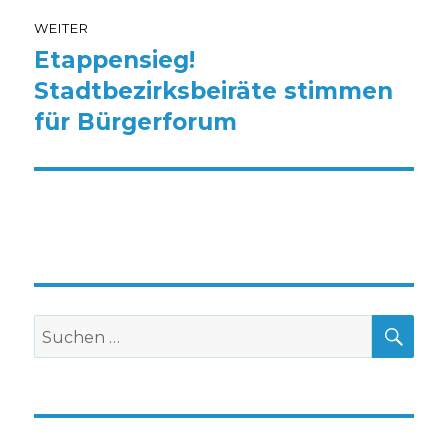
WEITER
Etappensieg!
Nächster
Beitrag:
Stadtbezirksbeiräte stimmen
für Bürgerforum
SU
Suche
nach: