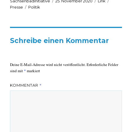
Autor
Veröffentlicht
Format
Kategorie
Sachsenbadinitiative
25. November 2020
Link
Schlagwörter
am
Presse
Politik
Schreibe einen Kommentar
Deine E-Mail-Adresse wird nicht veröffentlicht.
Erforderliche Felder
sind mit
*
markiert
*
KOMMENTAR