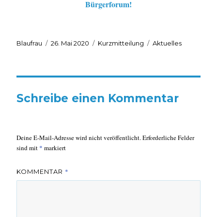
Bürgerforum!
Autor
Veröffentlicht
Format
Kategorien
Blaufrau
26. Mai 2020
Kurzmitteilung
Aktuelles
am
Schreibe einen Kommentar
Deine E-Mail-Adresse wird nicht veröffentlicht.
Erforderliche Felder
sind mit
*
markiert
*
KOMMENTAR