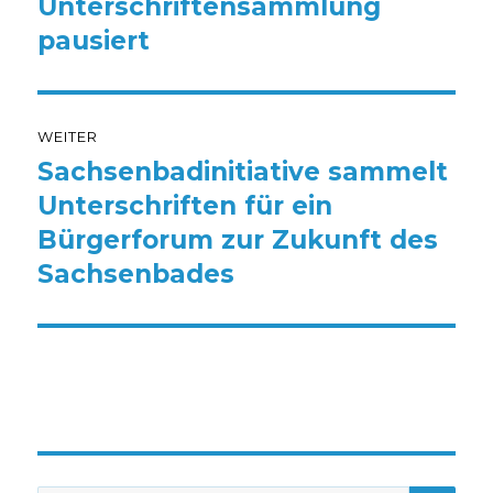
Unterschriftensammlung
Vorheriger
Beitrag:
pausiert
WEITER
Sachsenbadinitiative sammelt
Nächster
Beitrag:
Unterschriften für ein
Bürgerforum zur Zukunft des
Sachsenbades