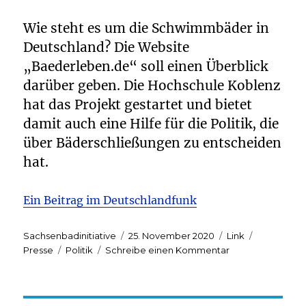
Wie steht es um die Schwimmbäder in
Deutschland? Die Website
„Baederleben.de“ soll einen Überblick
darüber geben. Die Hochschule Koblenz
hat das Projekt gestartet und bietet
damit auch eine Hilfe für die Politik, die
über Bäderschließungen zu entscheiden
hat.
Ein Beitrag im Deutschlandfunk
Autor
Veröffentlicht
Format
Kategorie
Sachsenbadinitiative
25. November 2020
Link
Schlagwörter
am
zu
Presse
Politik
Schreibe einen Kommentar
Gegen
Schwimmbadste
in