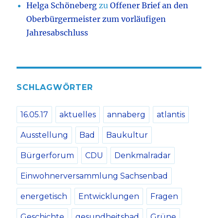
Helga Schöneberg
zu
Offener Brief an den
Oberbürgermeister zum vorläufigen
Jahresabschluss
SCHLAGWÖRTER
16.05.17
aktuelles
annaberg
atlantis
Ausstellung
Bad
Baukultur
Bürgerforum
CDU
Denkmalradar
Einwohnerversammlung Sachsenbad
energetisch
Entwicklungen
Fragen
Geschichte
gesundheitsbad
Grüne