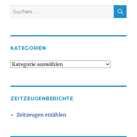
Deutschland
SU
Suche
nach:
KATEGORIEN
Kategorien
ZEITZEUGENBERICHTE
Zeitzeugen erzählen